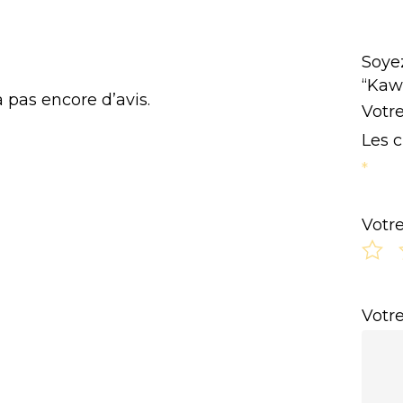
Soyez
“Kaw
 a pas encore d’avis.
Votre
Les 
*
Votr
Votr