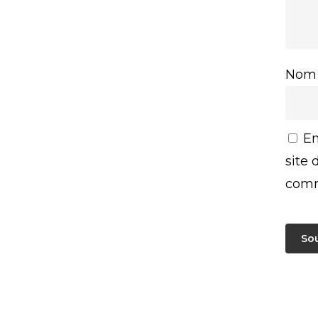
No
En
site
comm