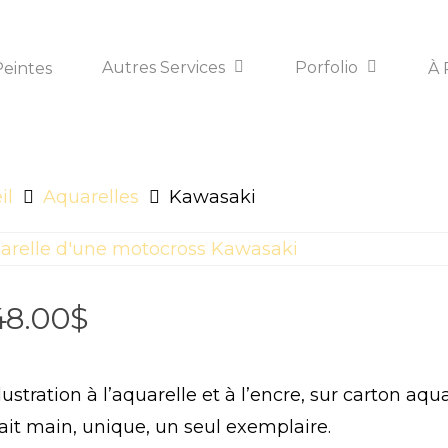
Autres Services
Porfolio
Peintes
À 
il
Aquarelles
Kawasaki
48.00
$
llustration à l’aquarelle et à l’encre, sur carton aqua
ait main, unique, un seul exemplaire.